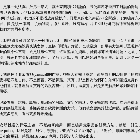
，是唯一無法存在於另一形式，讓大家閱讀並討論的。即使舞評家運用了所謂的隱喻
者貼近想像，但我認為讀者會想要閱讀的，不只如此。我們真正需要的是「想法
deas)可以被討論。我指的不是播放舞蹈影片，而是真的進入舞蹈3D空間感，了解編舞方
容。像是讀一本書，從頭到尾，原汁原味。只有這樣，用18世紀研究精神來解析舞
我們才共同有所本。
，我想如果可以發展出一種東西，利用數位藝術來出版舞蹈，「想法」也「同步」
就能讓大家在觀賞表演之餘，直接「閱讀」舞蹈。也就是說，如果有方法可以重現舞
時的觀念性基礎，或是組織性基礎，這重整後的資料，就變得可以溝通討論；之後，
現，舞蹈具有高度組織溝通性。了解了這點，就可以開始思考很多事。所以，這是一
舞蹈錯綜複雜內部組織的計畫。
，我選擇了非常古典(classical)的作品。很多人看完《重製一道平面》的20個桌子的舞
覺得這不是古典、不是芭蕾、不是舞蹈。其實，那是因為他們不知如何閱讀這支舞作
他們懂，就會理解這支舞的高度古典性。所以，這展覽，只是要去解決民眾對舞蹈不
困擾。
習於看舞、跳舞、說舞，用細緻的討論、文字的陳述，交換舞蹈觀後感。在這基礎上
我們讓觀眾更進一步懂得更多欣賞舞蹈的方式，他們就會更樂於親近舞蹈、討論舞蹈
換更多意見，看出更多舞蹈樂趣。
次所挑選的探索主題，不是如何編舞，而是編舞最常用的組織方法，就是「對位
ounterpoint)。我只是將「對位」視覺化，並給它取了這個名字。「對位」非舞蹈專屬，
日都會用到、碧昂絲(Beyoncé)也用，只是沒人具體提出來。