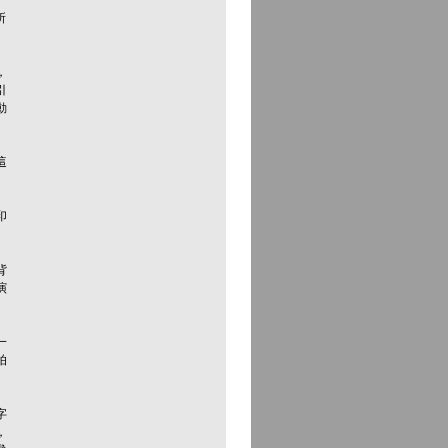
所
，
引
動
這
印
背
演
一
拍
字
，