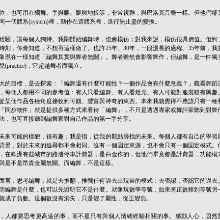
位」也可用在獨舞。手與腿、腿與地板等，非常複雜，與巴洛克音樂一樣。但他們卻
同一個體系(system)裡，動作在這體系裡，進行無止盡的變換。
經驗，讓每個人獨特。我剛開始編舞時，也會模仿；對我來說，模仿很具價值。但到
時刻，你會知道，不想再這樣做了。也許25年、30年，一段漫長的過程。35年前，我
像現在一樣知道「編舞其實與舞者無關」。舞者雖然會影響舞作，但編舞，是一件獨
兒(practice)，它超越舞者而獨立。
大的目標，是去探索：「編舞還有什麼可能性？一個作品會有什麼意義？」觀看舞蹈
，每個人都用不同的參考值：有人只看編舞、有人看燈光、有人可能對服裝較有興趣
從某個作品各種角度接收到可觀、豐富與神奇的東西。本來我就覺得不應該只有一種
「同步物件」就是提供多種方式來看待「編舞」，不只是透過專家或舞評家聽到對舞
法，也可直接聽到編舞家對自己作品的第一手分享。
未來可能的樣貌，很有趣；我是指，從我的觀點尋找的未來。每個人都有自己的學習
背景，對於未來的追尋都不會相同。沒有一個固定來源，也不會只有一個固定模式。
，在歐洲有些城市的路邊停車計費器，是白金作的，但他們畢竟都是計費器，功能模
與是不是昂貴金屬無關。而編舞，不是這樣。
而言，思考編舞，就是去推翻，推翻任何過去出現過的模式；去否認，否認它的過去
明編舞是什麼，也可以先證明它不是什麼。就像玩數學等號，如果將正數移到等號另
就成了負數。這個數沒有消失，只是變了屬性，從正變負。
，人都要思考更高遠的事，而不是只有與個人情緒經驗相關的事。感動人心，固然