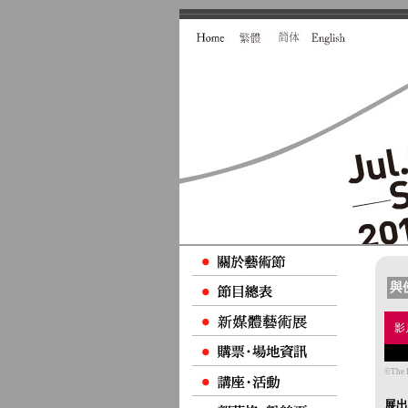
與
影
©The 
展出