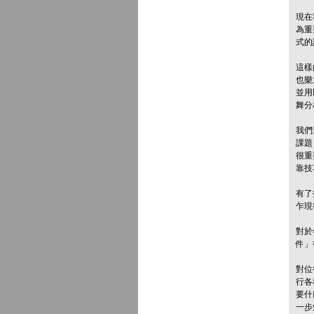
現在
為重
式的
這樣
也樂
並用
舞分
我們
課題
很重要
靠技
有了
乍現
對於
件」
對位
行各
要什
一步