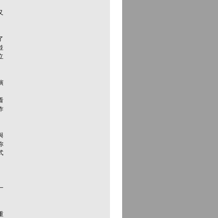
又
了
並
立
演
。
看
作
與
你
式
。
一
重