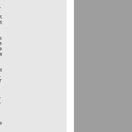
，
」
式
蹈
出
作
你
個
蹈
，
了
，
，
」
你