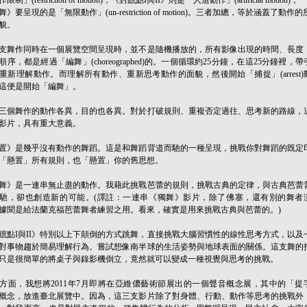
》要呈現的是「無限動作」(un-restriction of motion)。三者加總，等於涵蓋了動作的
貌。
支舞作同時在一個展覽空間呈現時，並不是隨機播放的，所有影像出現的時間、長度
順序，都是經過「編舞」(choreographed)的。一個循環約25分鐘，在這25分鐘裡，帶
重新理解動作。而理解所有動作、重新思考動作的面貌，然後開始「捕捉」(arrest)
這便是開始「編舞」。
三個舞作的動作各異，目的也各異。對於打破規則、重複否定過往、思考新的路線，
影片，具有重大意義。
置》是幾乎沒有動作的舞蹈。這是和舞蹈背道而馳的一種呈現，挑戰你對舞蹈的既定
「懸置」所有規則，也「懸置」你的舊思想。
舞》是一連串無止盡的動作。我藉此挑戰芭蕾的規則，挑戰古典的定律，與古典芭蕾
馳，卻也創造新的可能。(譯註：一連串《獨舞》影片，除了佛塞，還有別的舞者
據聞是給法蘭克福芭蕾舞者練習之用。看來，確實是用來挑戰古典與芭蕾的。)
蹠點I與II》特別以上下顛倒的方式跳舞，直接挑戰大腦習慣性的線性思考方式，以及
對事物趨於簡易理解行為。嘗試想像南半球的生活姿勢與地球表面的關係。這支舞的
只是很簡單的將桌子與錄影機倒立，竟然就可以變成一種視覺與思考的挑戰。
方面，我想將2011年7月即將在亞維儂藝術節展出的一個聲音概念展，其中的「提
概念，放進臺北展覽中。因為，這三支影片除了對身體、行動、動作等思考的挑戰外