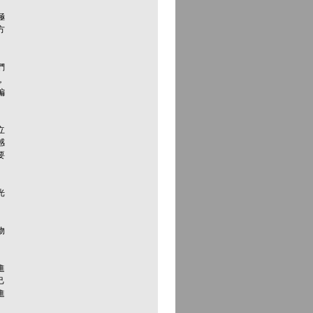
極
方
們
，
編
立
感
要
光
物
進
己
進