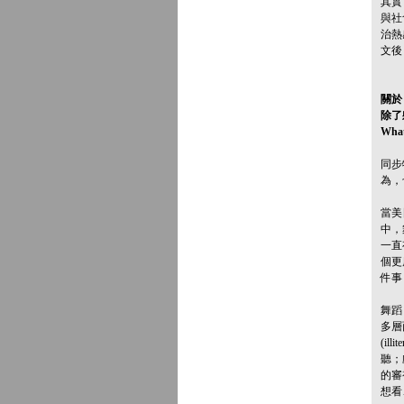
其實
與社
治熱
文後
關於「
除了
What 
同步
為，
當美
中，
一直
個更
件事
舞蹈
多層
(i
聽；
的審
想看