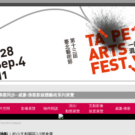
佛塞同步─威廉‧佛塞新媒體藝術系列展覽
演出/
互動影像
片空間
影像展覽
物件閱讀
威廉‧佛塞
動態展覽
裝置展
覽
Forsythe Company
地點 |
松山文創園區2-5號倉庫