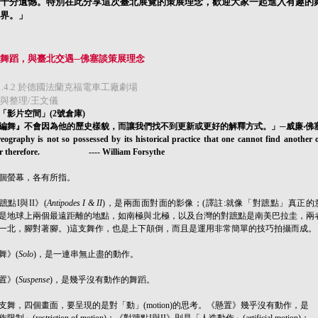
十分遺憾。特別在此分享這次臺北展覽的策展理念，歡迎大家一起進入有趣的
界。
」
舞蹈，與臺北交遇─佛塞談策展理念
11.4.2 於德國法蘭克福電車工廠劇場
與整理/王文儀
「影片空間」(2號倉庫)
編舞』不會因為他的歷史樣貌，而讓我們找不到更新或更好的解釋方式。」─威廉‧佛
eography is not so possessed by its historical practice that one cannot find another 
ter therefore. ---- William Forsythe
個螢幕，各有所指。
蹠點I與II》(
Antipodes I & II
)，是兩面面對面的影像；(譯註:就像「對蹠點」真正的
是地球上兩個最遠距離的地點，如南極與北極，以及台灣的對蹠點是南美巴拉圭，兩
一北，腳對著腳。)這支舞作，也是上下顛倒，而且是運用非常簡單的技巧拍攝而成。
舞》(
Solo
)，是一連串無止盡的動作。
置》(
Suspense
)，是幾乎沒有動作的舞蹈。
支舞，四個畫面，要呈現的是對「動」(motion)的思考。《懸置》幾乎沒有動作，是
限制」(restriction of motion)；《對蹠點I與II》則是「人造動作」(artificial motion)；