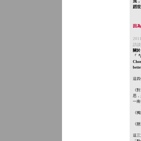
流，
蹈世
因為
20
訪談
關於
「『
Chor
bet
這四
《對
思，
一南
《獨
《懸
這三
「動作