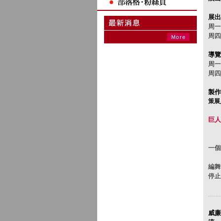
展出
周一至
周四至
導覽時
周一至
周四至
製作
策展
巨人
一個
編舞
停止
........
威廉