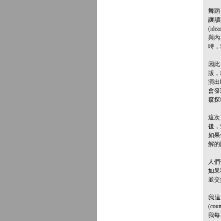
舞蹈
讓讀
(i
與內
時，
因此
版，
演出
會發
窺探
這次
後，
如果
解的
人們
如果
並交
我這
(c
我每