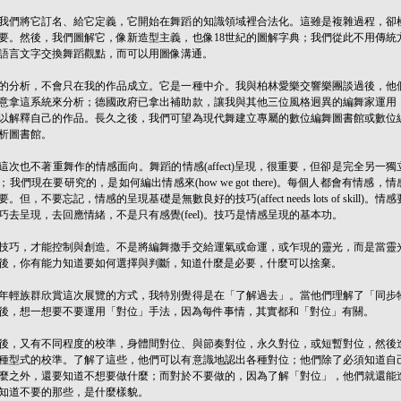
我們將它訂名、給它定義，它開始在舞蹈的知識領域裡合法化。這雖是複雜過程，卻
要。然後，我們圖解它，像新造型主義，也像18世紀的圖解字典；我們從此不用傳統
語言文字交換舞蹈觀點，而可以用圖像溝通。
的分析，不會只在我的作品成立。它是一種中介。我與柏林愛樂交響樂團談過後，他
意拿這系統來分析；德國政府已拿出補助款，讓我與其他三位風格迥異的編舞家運用
以解釋自己的作品。長久之後，我們可望為現代舞建立專屬的數位編舞圖書館或數位
析圖書館。
這次也不著重舞作的情感面向。舞蹈的情感(affect)呈現，很重要，但卻是完全另一獨
；我們現在要研究的，是如何編出情感來(how we got there)。每個人都會有情感，情
。但，不要忘記，情感的呈現基礎是無數良好的技巧(affect needs lots of skill)。情感
巧去呈現，去回應情緒，不是只有感覺(feel)。技巧是情感呈現的基本功。
技巧，才能控制與創造。不是將編舞撒手交給運氣或命運，或乍現的靈光，而是當靈
後，你有能力知道要如何選擇與判斷，知道什麼是必要，什麼可以捨棄。
年輕族群欣賞這次展覽的方式，我特別覺得是在「了解過去」。當他們理解了「同步
後，想一想要不要運用「對位」手法，因為每件事情，其實都和「對位」有關。
後，又有不同程度的校準，身體間對位、與節奏對位，永久對位，或短暫對位，然後
種型式的校準。了解了這些，他們可以有意識地認出各種對位；他們除了必須知道自
麼之外，還要知道不想要做什麼；而對於不要做的，因為了解「對位」，他們就還能
知道不要的那些，是什麼樣貌。