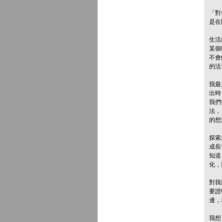
「對
是在
生活
某個
不會
的活
我最
出時
我們
法，
的想
探索
成長
知道
化，
對我
要證
邊，
我想