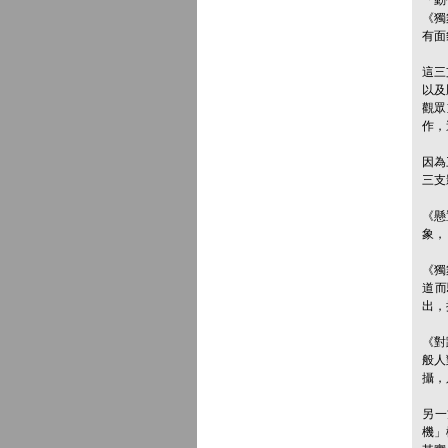
《獨舞
有面
這三
以及
觀眾
作，
因為
三支
《懸
象，
《獨
道而
出，
《對
般人
攝，
另一
機」