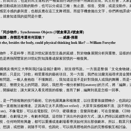
，對我而言，也是對民主進程的一種集體行為的分析─用舞蹈呈現。民主社會，大家
會活動或政治活動的動作，也可以分成這三種：無止盡、假造、受限，或是沒動作。
感至冷感的參與度，也都反應在這三支舞裡面。而提字機會拋出文字，你們將他譯成
，就會知道我的提問是什麼。
同步物件」Synchronous Objects (3號倉庫及4號倉庫)
軀體，身體思考還有何面貌？ ----威廉‧佛塞
else, besides the body, could physical thinking look like? ---William Forsythe
物件，不是科學；而是20世紀新造型主義的延續，對於物像展開分析與重整。這樣的
也是將熱鬧豐富的18世紀對知識養成探索習慣的一種復興。
國俄亥俄州立大學與我討論這個計畫時，狀況很弔詭。一方面是整個「文化食物鏈
舞蹈，只是比「詩歌」稍受重視的藝術項目。另一方面，我們在法蘭克福尋求資金贊
有問題。一般人會抱怨「不懂舞蹈」，我知道這並不是針對我個人或我的舞團，而是
廣泛、整體文化上的問題。因此，我想用一種分析解剖(anatomy)的方式，將「編舞」
，開腸破肚，讓大家深入看見裡面的樣貌，進而了解，編舞到底是怎樣一回事。
，是一門很複雜的技巧藝術。它的包羅萬象和複雜度，以往需要靠媒體轉介，也因此
面一直都無法被傳達。正因為它太不具體(not reified)，大眾常深感模糊不清、說不明
lliterate)。不像電影，可以在電影院、DVD、硬碟播放；音樂與歌劇，可在音樂廳、CD聆
戲劇，在劇場之外，有劇本閱讀。這些除了演出外的儲存方式，讓人們得以延續對作
視，任何時間有興趣，都可以重播或進劇場看導演如何演出那個劇本。所以，觀眾只
、想讀，或想聽，就隨手可得。也因此，可以很具體地就作品的完整樣貌互相討論。