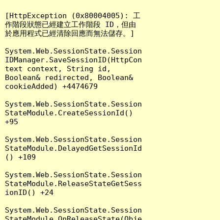
[HttpException (0x80004005): 工
作階段狀態已經建立工作階段 ID，但由
於應用程式已經清除回應而無法儲存。]

System.Web.SessionState.Session
IDManager.SaveSessionID(HttpCon
text context, String id, 
Boolean& redirected, Boolean& 
cookieAdded) +4474679

System.Web.SessionState.Session
StateModule.CreateSessionId() 
+95

System.Web.SessionState.Session
StateModule.DelayedGetSessionId
() +109

System.Web.SessionState.Session
StateModule.ReleaseStateGetSess
ionID() +24

System.Web.SessionState.Session
StateModule.OnReleaseState(Obje