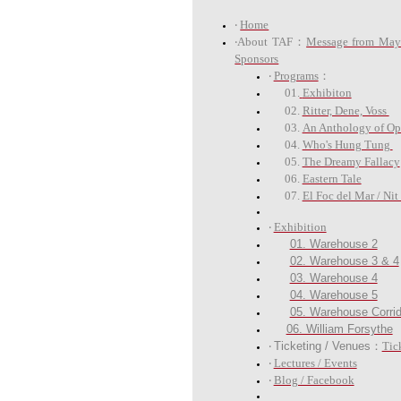
‧
Home
‧About TAF：
Message from May
Sponsors
‧
Programs
：
01.
Exhibiton
02.
Ritter, Dene, Voss
03.
An Anthology of O
04.
Who's Hung Tung
05.
The Dreamy Fallacy
06.
Eastern Tale
07.
El Foc del Mar / Ni
‧
Exhibition
01. Warehouse 2
02. Warehouse 3 & 4
03. Warehouse 4
04. Warehouse 5
05. Warehouse Corrid
06. William Forsythe
‧
Ticketing / Venues：
Tic
‧
Lectures / Events
‧
Blog / Facebook