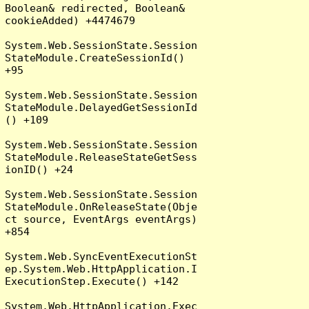
Boolean& redirected, Boolean& 
cookieAdded) +4474679

System.Web.SessionState.Session
StateModule.CreateSessionId() 
+95

System.Web.SessionState.Session
StateModule.DelayedGetSessionId
() +109

System.Web.SessionState.Session
StateModule.ReleaseStateGetSess
ionID() +24

System.Web.SessionState.Session
StateModule.OnReleaseState(Obje
ct source, EventArgs eventArgs) 
+854

System.Web.SyncEventExecutionSt
ep.System.Web.HttpApplication.I
ExecutionStep.Execute() +142

System.Web.HttpApplication.Exec