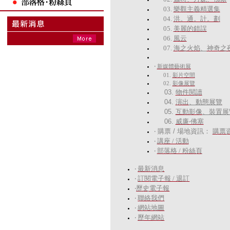
03.
樂觀主義精選集
04.
洪。通。計。劃
05.
美麗的錯誤
06.
風云
07.
海之火焰
、
神奇之
‧
新媒體藝術展
01.
影片空間
02.
影像展覽
03.
物件閱讀
04.
演出
、動態展覽
05.
互動影像
、裝置展
06.
威廉‧佛塞
‧
購票 / 場地資訊：
購票
‧
講座 / 活動
‧
部落格 / 粉絲頁
‧
最新消息
‧
訂閱電子報 / 退訂
‧
歷史電子報
‧
聯絡我們
‧
網站地圖
‧
歷年網站