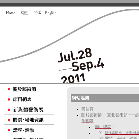
網站地圖
回首頁
關於藝術節：
臺北藝術節
/
一起
作團隊
‧
節目總表
：
01.
與佛塞同步－威廉‧佛
02.
麗特、丹妮、佛斯