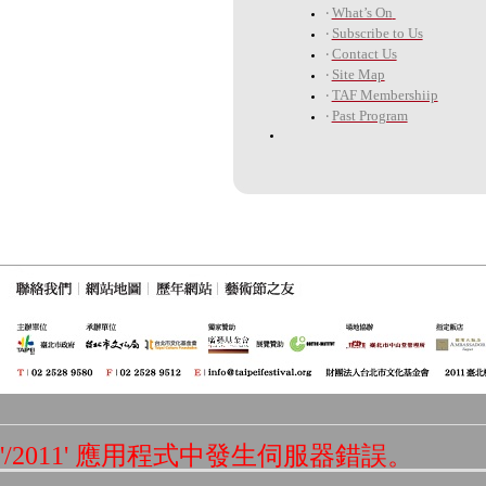
‧
What’s On
‧
Subscribe to Us
‧
Contact Us
‧
Site Map
‧
TAF Membershiip
‧
Past Program
'/2011' 應用程式中發生伺服器錯誤。