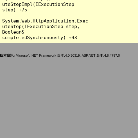
uteStepImpl(IExecutionStep 
step) +75

System.Web.HttpApplication.Exec
uteStep(IExecutionStep step, 
Boolean& 
版本資訊:
Microsoft .NET Framework 版本:4.0.30319; ASP.NET 版本:4.8.4797.0