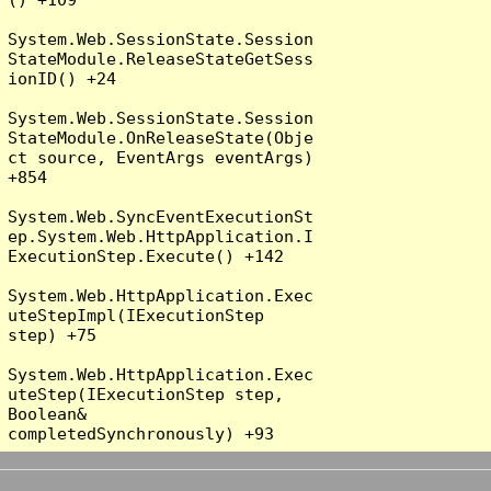
System.Web.SessionState.Session
StateModule.ReleaseStateGetSess
ionID() +24

System.Web.SessionState.Session
StateModule.OnReleaseState(Obje
ct source, EventArgs eventArgs) 
+854

System.Web.SyncEventExecutionSt
ep.System.Web.HttpApplication.I
ExecutionStep.Execute() +142

System.Web.HttpApplication.Exec
uteStepImpl(IExecutionStep 
step) +75

System.Web.HttpApplication.Exec
uteStep(IExecutionStep step, 
Boolean& 